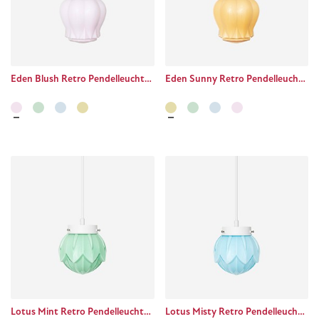
Eden Blush Retro Pendelleuchte mit Kabel
Eden Sunny Retro Pendelleuchte mit Kabel
Lotus Mint Retro Pendelleuchte mit Kabel
Lotus Misty Retro Pendelleuchte mit Kabel