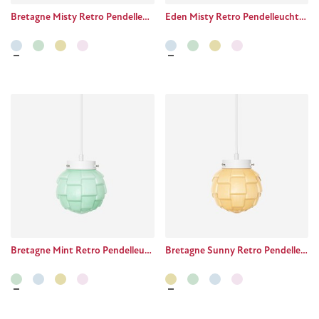
Bretagne Misty Retro Pendelleuchte mit Kabel
Eden Misty Retro Pendelleuchte mit Kabel
Bretagne Mint Retro Pendelleuchte mit Kabel
Bretagne Sunny Retro Pendelleuchte mit Kabel