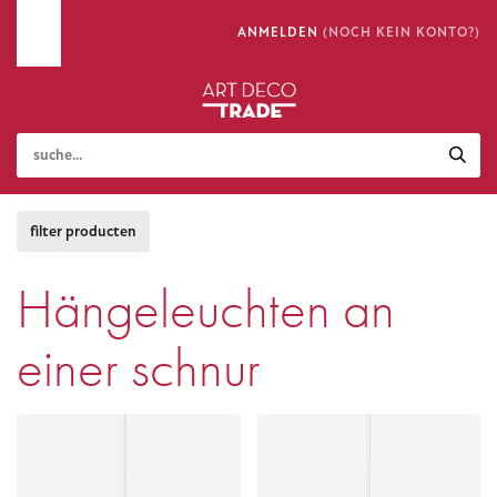
ANMELDEN
(NOCH KEIN KONTO?)
Hängeleuchten an
einer schnur