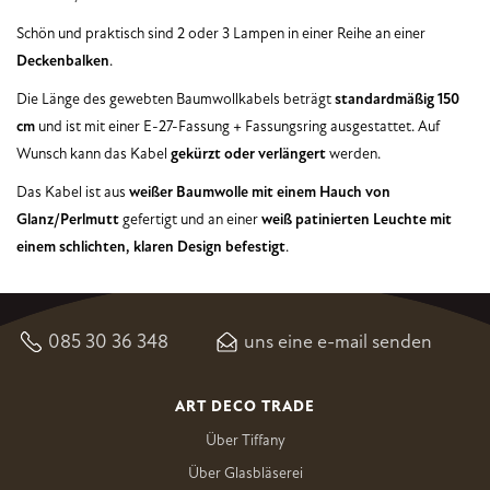
Schön und praktisch sind 2 oder 3 Lampen in einer Reihe an einer
Deckenbalken
.
Die Länge des gewebten Baumwollkabels beträgt
standardmäßig 150
cm
und ist mit einer E-27-Fassung + Fassungsring ausgestattet. Auf
Wunsch kann das Kabel
gekürzt oder verlängert
werden.
Das Kabel ist aus
weißer Baumwolle mit einem Hauch von
Glanz/Perlmutt
gefertigt und an einer
weiß patinierten Leuchte mit
einem schlichten, klaren Design befestigt
.
085 30 36 348
uns eine e-mail senden
ART DECO TRADE
Über Tiffany
Über Glasbläserei