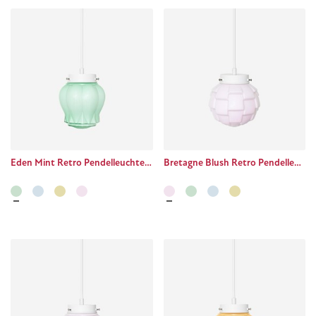
Eden Mint Retro Pendelleuchte mit Kabel
Bretagne Blush Retro Pendelleuchte mit Kabel