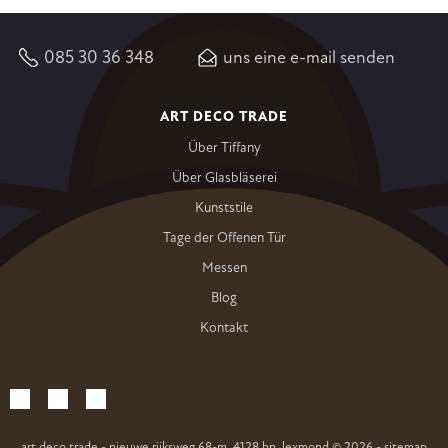
085 30 36 348
uns eine e-mail senden
ART DECO TRADE
Über Tiffany
Über Glasbläserei
Kunststile
Tage der Offenen Tür
Messen
Blog
Kontakt
art deco trade - nieuwe rijksweg 68-m, 4128 bn, lexmond
© 2026
-
sitemap