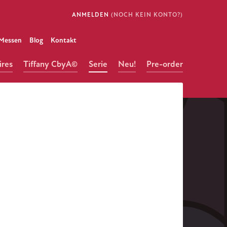
ANMELDEN
(NOCH KEIN KONTO?)
Messen
Blog
Kontakt
ires
Tiffany CbyA©
Serie
Neu!
Pre-order