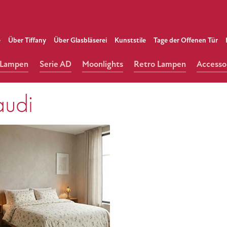
e
Über Tiffany
Über Glasbläserei
Kunststile
Tage der Offenen Tür
o Lampen
Serie AD
Moonlights
Retro Lampen
Accesso
udi