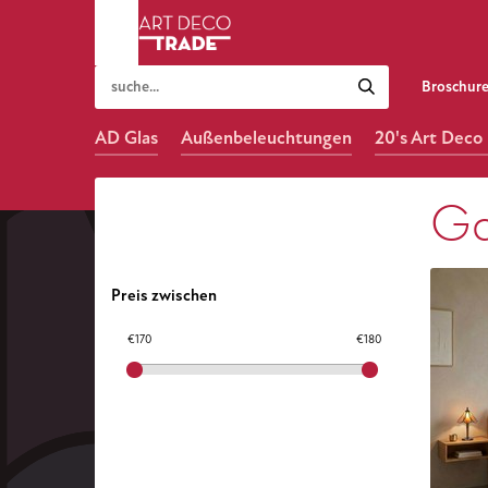
Broschur
AD Glas
Außenbeleuchtungen
20's Art Dec
Ga
Preis zwischen
€170
€180