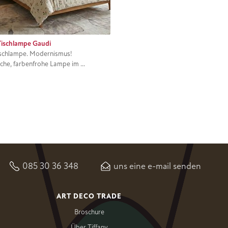
Tischlampe Gaudi
ischlampe. Modernismus!
che, farbenfrohe Lampe im ...
085 30 36 348
uns eine e-mail senden
ART DECO TRADE
Broschure
Über Tiffany