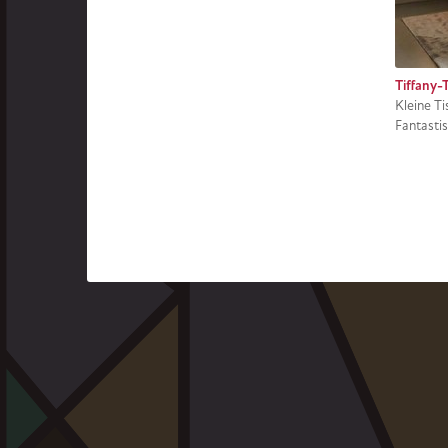
Tiffany-
Kleine T
Fantastis